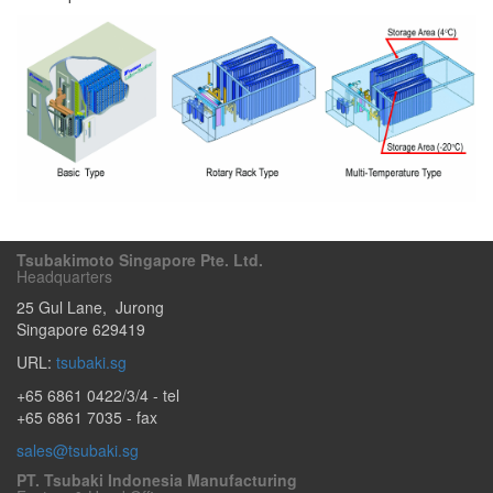
Tsubakimoto Singapore Pte. Ltd.
Headquarters
25 Gul Lane
,
Jurong
Singapore
629419
URL:
tsubaki.sg
+65 6861 0422/3/4
- tel
+65 6861 7035 - fax
sales@tsubaki.sg
PT. Tsubaki Indonesia Manufacturing