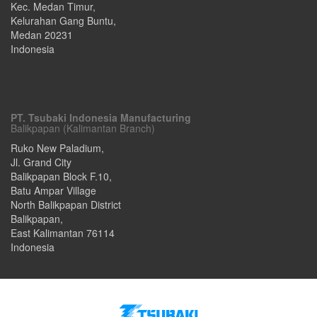
Kec. Medan Timur,
Kelurahan Gang Buntu
,
Medan
20231
Indonesia
PT. Tsubaki Indonesia Manufacturing
Balikpapan (Kalimantan Branch)
Ruko New Paladium,
Jl. Grand City
Balikpapan Block F.10,
Batu Ampar Village
North Balikpapan District
Balikpapan
,
East Kalimantan
76114
Indonesia