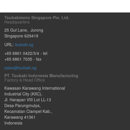
Tsubakimoto Singapore Pte. Ltd.
Headquarters
25 Gul Lane
,
Jurong
Singapore
629419
URL:
tsubaki.sg
+65 6861 0422/3/4
- tel
+65 6861 7035 - fax
sales@tsubaki.sg
PT. Tsubaki Indonesia Manufacturing
Factory & Head Office
Kawasan Karawang International
Industrial City (KIIC),
Jl. Harapan VIII Lot LL-13
Desa Parungmulya,
Kecamatan Ciampel Kab.
,
Karawang
41361
Indonesia